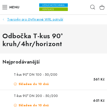
Přejít na obsah
Hleda
Tvarovky pro čtyřhranné WRL potrubí
VENTILÁTORY
VZDUCHOTECHNIKA
Odbočka T-kus 90°
kruh/4hr/horizont
REKUPERACE
TOPENÍ A CHLAZENÍ
Nejprodávanější
ÚPRAVA VZDUCHU
T-kus 90° DN 100 - 50/200
561 Kč
FILTRY
Skladem do 10 dnů
ODVLHČOVAČE
T-kus 90° DN 200 - 50/200
601 Kč
Skladem do 10 dnů