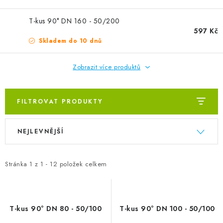
ZVLHČOVAČE VZDUCHU PRŮMYSLOVÉ
T-kus 90° DN 160 - 50/200
NAHŘÍVACÍ POLŠTÁŘEK S LÁVOVÝM PÍSKEM
597 Kč
Skladem do 10 dnů
VÝPRODEJ
Zobrazit více produktů
O nás
Reference a zkušenosti
Rady a tipy
Doprava a platba
Kontakty
FILTROVAT PRODUKTY
Výpis produktů
Řazení produktů
NEJLEVNĚJŠÍ
Stránka
1
z
1
-
12
položek celkem
T-kus 90° DN 80 - 50/100
T-kus 90° DN 100 - 50/100