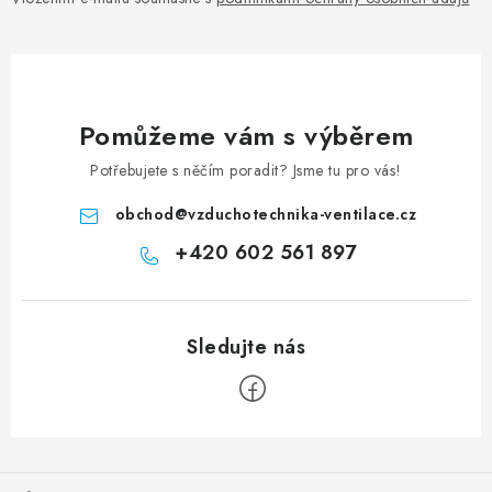
Pomůžeme vám s výběrem
Potřebujete s něčím poradit? Jsme tu pro vás!
obchod
@
vzduchotechnika-ventilace.cz
+420 602 561 897
Zápatí