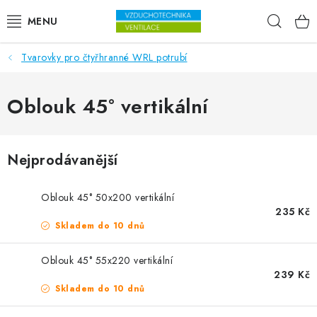
Přejít na obsah
Hleda
Tvarovky pro čtyřhranné WRL potrubí
VENTILÁTORY
VZDUCHOTECHNIKA
Oblouk 45° vertikální
REKUPERACE
Nejprodávanější
TOPENÍ A CHLAZENÍ
Oblouk 45° 50x200 vertikální
ÚPRAVA VZDUCHU
235 Kč
Skladem do 10 dnů
FILTRY
Oblouk 45° 55x220 vertikální
239 Kč
ODVLHČOVAČE
Skladem do 10 dnů