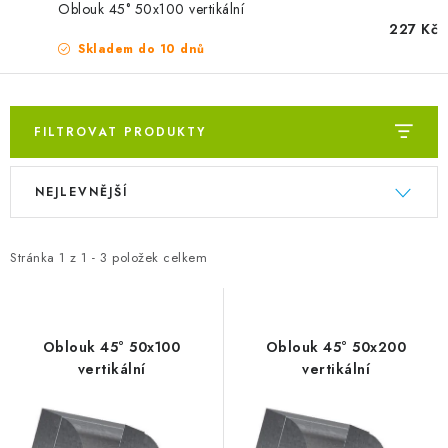
ZVLHČOVAČE VZDUCHU PRŮMYSLOVÉ
Oblouk 45° 50x100 vertikální
227 Kč
Skladem do 10 dnů
NAHŘÍVACÍ POLŠTÁŘEK S LÁVOVÝM PÍSKEM
VÝPRODEJ
FILTROVAT PRODUKTY
O nás
Reference a zkušenosti
Rady a tipy
Výpis produktů
Řazení produktů
Doprava a platba
NEJLEVNĚJŠÍ
Kontakty
Stránka
1
z
1
-
3
položek celkem
Oblouk 45° 50x100
Oblouk 45° 50x200
vertikální
vertikální