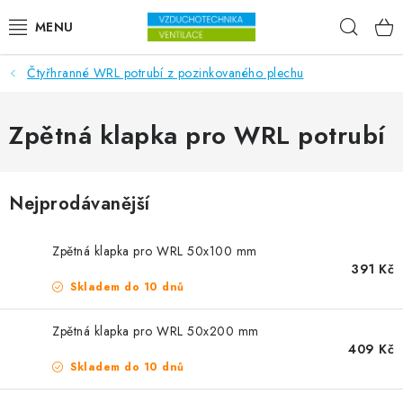
Přejít na obsah
Hleda
Čtyřhranné WRL potrubí z pozinkovaného plechu
VENTILÁTORY
VZDUCHOTECHNIKA
Zpětná klapka pro WRL potrubí
REKUPERACE
Nejprodávanější
TOPENÍ A CHLAZENÍ
Zpětná klapka pro WRL 50x100 mm
ÚPRAVA VZDUCHU
391 Kč
Skladem do 10 dnů
FILTRY
Zpětná klapka pro WRL 50x200 mm
409 Kč
ODVLHČOVAČE
Skladem do 10 dnů