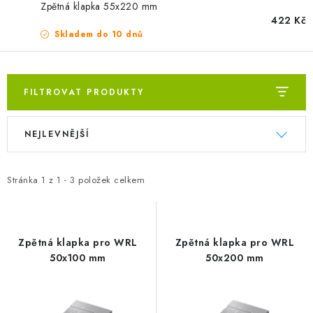
ZVLHČOVAČE VZDUCHU PRŮMYSLOVÉ
Zpětná klapka 55x220 mm
422 Kč
Skladem do 10 dnů
NAHŘÍVACÍ POLŠTÁŘEK S LÁVOVÝM PÍSKEM
VÝPRODEJ
FILTROVAT PRODUKTY
O nás
Reference a zkušenosti
Rady a tipy
Výpis produktů
Řazení produktů
Doprava a platba
NEJLEVNĚJŠÍ
Kontakty
Stránka
1
z
1
-
3
položek celkem
Zpětná klapka pro WRL
Zpětná klapka pro WRL
50x100 mm
50x200 mm