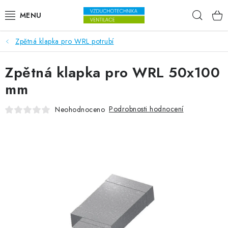
Přejít na obsah
Hleda
Zpětná klapka pro WRL potrubí
VENTILÁTORY
Zpětná klapka pro WRL 50x100
VZDUCHOTECHNIKA
mm
REKUPERACE
Podrobnosti hodnocení
Neohodnoceno
TOPENÍ A CHLAZENÍ
ÚPRAVA VZDUCHU
FILTRY
ODVLHČOVAČE