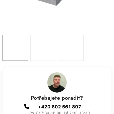
ZVLHČOVAČE VZDUCHU PRŮMYSLOVÉ
NAHŘÍVACÍ POLŠTÁŘEK S LÁVOVÝM PÍSKEM
VÝPRODEJ
O nás
Reference a zkušenosti
Rady a tipy
Doprava a platba
Kontakty
Potřebujete poradit?
+420 602 561 897
Po–Čt 7:30–16:00, Pá 7:30–13:30