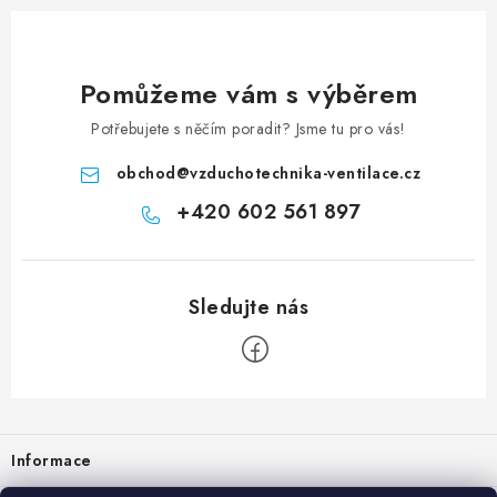
Pomůžeme vám s výběrem
Potřebujete s něčím poradit? Jsme tu pro vás!
obchod
@
vzduchotechnika-ventilace.cz
+420 602 561 897
Zápatí
Informace