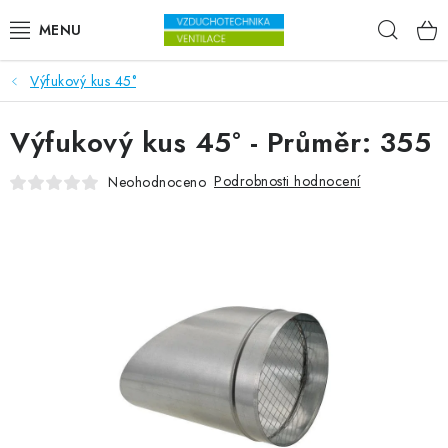
Přejít na obsah
Hleda
Výfukový kus 45°
VENTILÁTORY
Výfukový kus 45° - Průměr: 355
VZDUCHOTECHNIKA
Podrobnosti hodnocení
Neohodnoceno
REKUPERACE
TOPENÍ A CHLAZENÍ
ÚPRAVA VZDUCHU
FILTRY
ODVLHČOVAČE