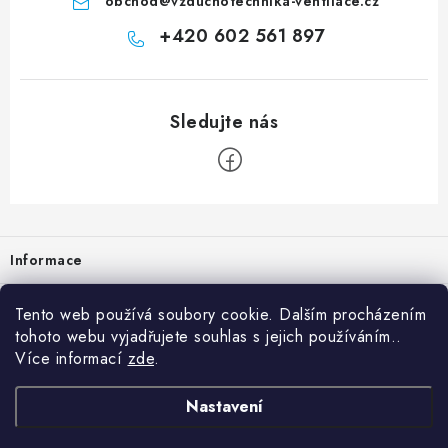
obchod
@
vzduchotechnika-ventilace.cz
+420 602 561 897
Zápatí
Informace
Prodejna
Tento web používá soubory cookie. Dalším procházením
tohoto webu vyjadřujete souhlas s jejich používáním..
Rady a tipy
Více informací
zde
.
Heuréka
Nastavení