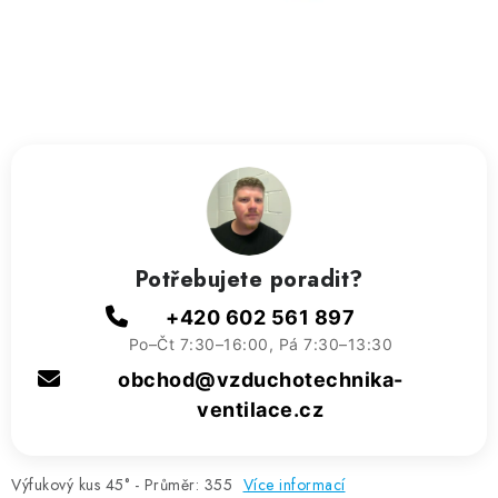
ZVLHČOVAČE VZDUCHU PRŮMYSLOVÉ
NAHŘÍVACÍ POLŠTÁŘEK S LÁVOVÝM PÍSKEM
VÝPRODEJ
O nás
Reference a zkušenosti
Rady a tipy
Doprava a platba
Kontakty
Potřebujete poradit?
+420 602 561 897
Po–Čt 7:30–16:00, Pá 7:30–13:30
obchod@vzduchotechnika-
ventilace.cz
Výfukový kus 45° - Průměr: 355
Více informací