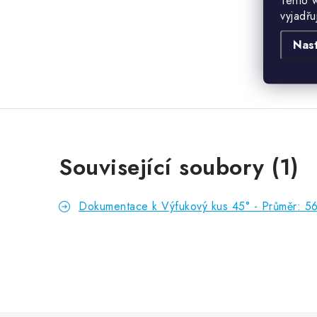
Tento 
vyjadřu
Nas
Související soubory (1)
Dokumentace k Výfukový kus 45° - Průměr: 5