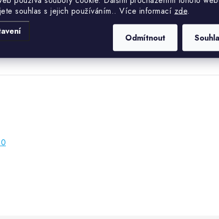
web používá soubory cookie. Dalším procházením tohoto web
Hmotnost
jete souhlas s jejich používáním.. Více informací
zde
.
Průměr
tavení
Odmítnout
Souhl
60