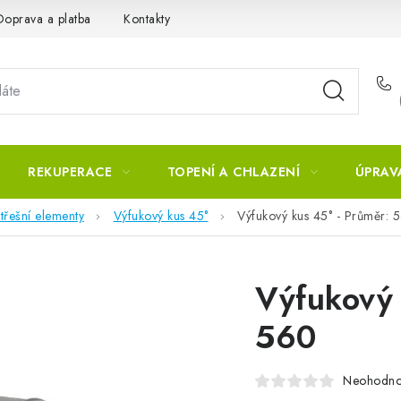
Doprava a platba
Kontakty
REKUPERACE
TOPENÍ A CHLAZENÍ
ÚPRAV
třešní elementy
Výfukový kus 45°
Výfukový kus 45° - Průměr: 
Výfukový 
560
Neohodn