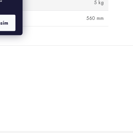
u
5 kg
560 mm
asím