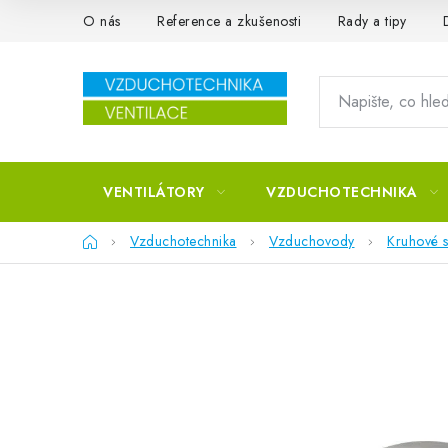
Přejít na obsah
O nás
Reference a zkušenosti
Rady a tipy
VENTILÁTORY
VZDUCHOTECHNIKA
Domů
Vzduchotechnika
Vzduchovody
Kruhové s