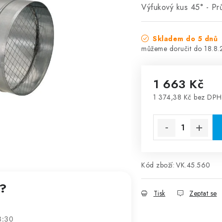
Výfukový kus 45° - P
Skladem do 5 dnů
18.8
1 663 Kč
1 374,38 Kč bez DPH
Měrná cena:
Kód zboží:
VK.45.560
t?
Tisk
Zeptat se
3:30