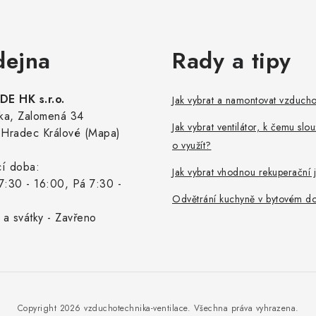
dejna
Rady a tipy
E HK s.r.o.
Jak vybrat a namontovat vzduch
ka, Zalomená 34
Jak vybrat ventilátor, k čemu slou
Hradec Králové (Mapa)
o využít?
cí doba:
Jak vybrat vhodnou rekuperační 
7:30 - 16:00, Pá 7:30 -
Odvětrání kuchyně v bytovém d
 a svátky - Zavřeno
Copyright 2026
vzduchotechnika-ventilace
. Všechna práva vyhrazena.