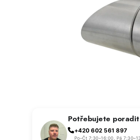
Potřebujete poradi
+420 602 561 897
Po–Čt 7:30–16:00, Pá 7:30–1