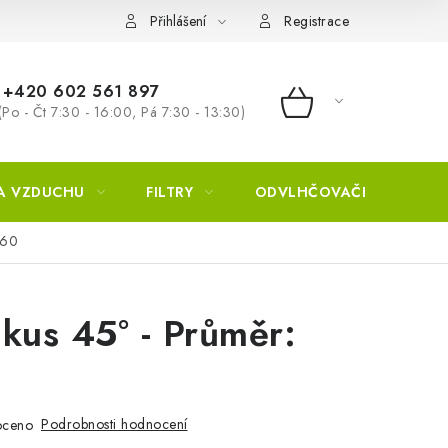
Přihlášení
Registrace
+420 602 561 897
(Po - Čt 7:30 - 16:00, Pá 7:30 - 13:30)
NÁKUPNÍ KOŠÍ
A VZDUCHU
FILTRY
ODVLHČOVAČE
ZVL
560
kus 45° - Průměr:
Podrobnosti hodnocení
oceno