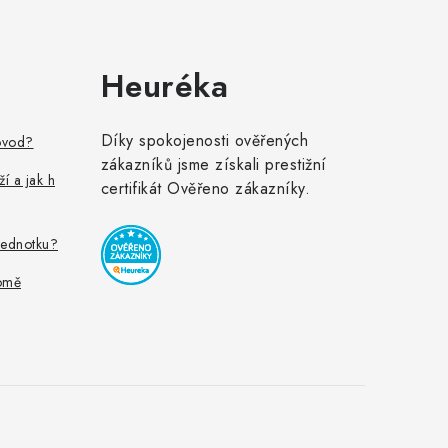
Heuréka
Díky spokojenosti ověřených
ovod?
zákazníků jsme získali prestižní
ží a jak h
certifikát Ověřeno zákazníky.
jednotku?
omě