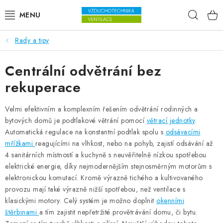
Přejít na obsah
Hleda
Rady a tipy
VENTILÁTORY
Centrální odvětrání bez
VZDUCHOTECHNIKA
rekuperace
REKUPERACE
Velmi efektivním a komplexním řešením odvětrání rodinných a
TOPENÍ A CHLAZENÍ
bytových domů je podtlakové větrání pomocí
větrací jednotky
.
Automatická regulace na konstantní podtlak spolu s
odsávacími
mřížkami
reagujícími na vlhkost, nebo na pohyb, zajistí odsávání až
ÚPRAVA VZDUCHU
4 sanitárních místností a kuchyně s neuvěřitelně nízkou spotřebou
elektrické energie, díky nejmodernějším stejnosměrným motorům s
FILTRY
elektronickou komutací. Kromě výrazně tichého a kultivovaného
provozu mají také výrazně nižší spotřebou, než ventilace s
ODVLHČOVAČE
klasickými motory. Celý systém je možno doplnit
okenními
štěrbinami
a tím zajistit nepřetržité provětrávání domu, či bytu.