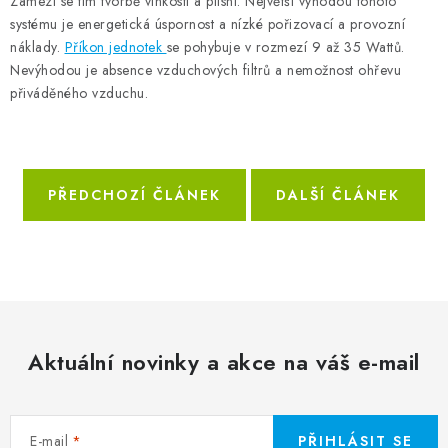
Zamezí se tím tvorbě vlhkosti a plísní. Největší výhodou tohoto
ZVLHČOVAČE VZDUCHU PRŮMYSLOVÉ
systému je energetická úspornost a nízké pořizovací a provozní
náklady.
Příkon jednotek
se pohybuje v rozmezí 9 až 35 Wattů.
NAHŘÍVACÍ POLŠTÁŘEK S LÁVOVÝM PÍSKEM
Nevýhodou je absence vzduchových filtrů a nemožnost ohřevu
přiváděného vzduchu.
VÝPRODEJ
O nás
Reference a zkušenosti
Rady a tipy
Doprava a platba
Kontakty
PŘEDCHOZÍ ČLÁNEK
DALŠÍ ČLÁNEK
Aktuální novinky a akce na váš e-mail
E-mail
PŘIHLÁSIT SE