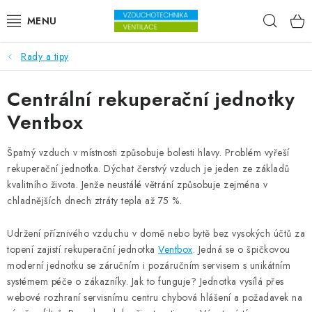
Přejít na obsah
Hleda
Rady a tipy
VENTILÁTORY
Centrální rekuperační jednotky
VZDUCHOTECHNIKA
Ventbox
REKUPERACE
Špatný vzduch v místnosti způsobuje bolesti hlavy. Problém vyřeší
TOPENÍ A CHLAZENÍ
rekuperační jednotka. Dýchat čerstvý vzduch je jeden ze základů
kvalitního života. Jenže neustálé větrání způsobuje zejména v
chladnějších dnech ztráty tepla až 75 %.
ÚPRAVA VZDUCHU
Udržení příznivého vzduchu v domě nebo bytě bez vysokých účtů za
FILTRY
topení zajistí rekuperační jednotka
Ventbox
. Jedná se o špičkovou
moderní jednotku se záručním i pozáručním servisem s unikátním
ODVLHČOVAČE
systémem péče o zákazníky. Jak to funguje? Jednotka vysílá přes
webové rozhraní servisnímu centru chybová hlášení a požadavek na