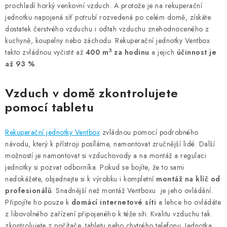
prochladí horký venkovní vzduch. A protože je na rekuperační
jednotku napojená síť potrubí rozvedená po celém domě, získáte
dostatek čerstvého vzduchu i odtah vzduchu znehodnoceného z
kuchyně, koupelny nebo záchodu. Rekuperační jednotky Ventbox
3
takto zvládnou vyčistit až
400 m
za hodinu
a jejich
účinnost je
až
93 %
.
Vzduch v domě zkontrolujete
pomocí tabletu
Rekuperační jednotky Ventbox
zvládnou pomocí podrobného
návodu, který k přístroji posíláme, namontovat zručnější lidé. Další
možností je namontovat si vzduchovody a na montáž a regulaci
jednotky si pozvat odborníka. Pokud se bojíte, že to sami
nedokážete, objednejte si k výrobku i kompletní
montáž na klíč od
profesionálů
. Snadnější než montáž Ventboxu je jeho ovládání.
Připojíte ho pouze k
domácí internetové síti
a lehce ho ovládáte
z libovolného zařízení připojeného k téže síti. Kvalitu vzduchu tak
zkontrolujete z počítače, tabletu nebo chytrého telefonu. Jednotka