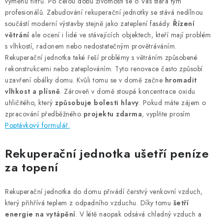
ZVLHČOVAČE VZDUCHU PRŮMYSLOVÉ
výměnu filtrů. Po celou dobu životnosti se o Vás stará tým
profesionálů. Zabudování rekuperační jednotky se stává nedílnou
součástí moderní výstavby stejně jako zateplení fasády.
Řízení
NAHŘÍVACÍ POLŠTÁŘEK S LÁVOVÝM PÍSKEM
větrání
ale ocení i lidé ve stávajících objektech, kteří mají problém
s vlhkostí, radonem nebo nedostatečným provětráváním.
VÝPRODEJ
Rekuperační jednotka také řeší problémy s větráním způsobené
rekonstrukcemi nebo zateplováním. Tyto renovace často způsobí
O nás
Reference a zkušenosti
Rady a tipy
uzavření obálky domu. Kvůli tomu se v domě začne
hromadit
vlhkost a plísně
. Zároveň v domě stoupá koncentrace oxidu
Doprava a platba
Kontakty
uhličitého, který
způsobuje bolesti hlavy
. Pokud máte zájem o
zpracování předběžného
projektu zdarma
, vyplňte prosím
Poptávkový formulář.
Rekuperační jednotka ušetří peníze
za topení
Rekuperační jednotka do domu přivádí čerstvý venkovní vzduch,
který přihřívá teplem z odpadního vzduchu. Díky tomu
šetří
energie na vytápění
. V létě naopak odsává chladný vzduch a