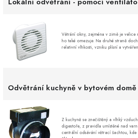
Lokální odvětrání - pomocí ventiláto
Větrání okny, zejména v zimě je velice 
ho také omezuje. Na druhé straně dochá
relativní vlhkosti, vzniku plísní a vytvá
Odvětrání kuchyně v bytovém domě
Z kuchyně se znečištěný a vlhký vzduch,
digestoře, z pravidla umístěné nad var
centrální odsávání větrací šachtou, kde n