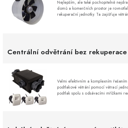
Nejlepším, ale také pochopitelně nejdr
domů a komerčních prostor je rovnotlak
rekuperační jednotky. Ta zajišťuje větrán
Centrální odvětrání bez rekuperace
Velmi efektivním a komplexním řešením
podtlakové větrání pomocí větrací jedno
podtlak spolu s odsávacími mřížkami rea