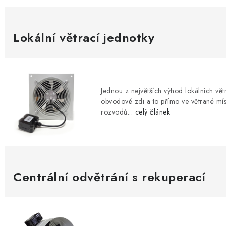
ZVLHČOVAČE VZDUCHU PRŮMYSLOVÉ
NAHŘÍVACÍ POLŠTÁŘEK S LÁVOVÝM PÍSKEM
Lokální větrací jednotky
VÝPRODEJ
O nás
Reference a zkušenosti
Rady a tipy
Doprava a platba
Jednou z největších výhod lokálních vět
obvodové zdi a to přímo ve větrané mís
rozvodů...
celý článek
Centrální odvětrání s rekuperací