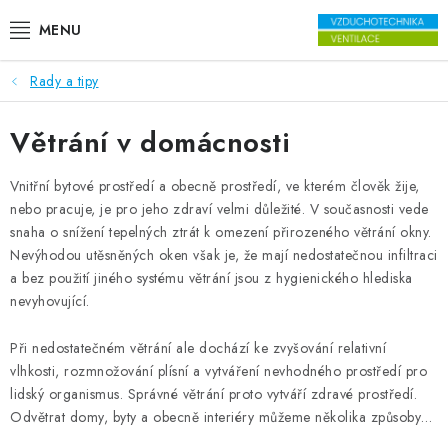
Přejít na obsah
Rady a tipy
VENTILÁTORY
Větrání v domácnosti
VZDUCHOTECHNIKA
Vnitřní bytové prostředí a obecně prostředí, ve kterém člověk žije,
REKUPERACE
nebo pracuje, je pro jeho zdraví velmi důležité. V současnosti vede
snaha o snížení tepelných ztrát k omezení přirozeného větrání okny.
TOPENÍ A CHLAZENÍ
Nevýhodou utěsněných oken však je, že mají nedostatečnou infiltraci
a bez použití jiného systému větrání jsou z hygienického hlediska
ÚPRAVA VZDUCHU
nevyhovující.
FILTRY
Při nedostatečném větrání ale dochází ke zvyšování relativní
vlhkosti, rozmnožování plísní a vytváření nevhodného prostředí pro
lidský organismus. Správné větrání proto vytváří zdravé prostředí.
ODVLHČOVAČE
Odvětrat domy, byty a obecně interiéry můžeme několika způsoby…