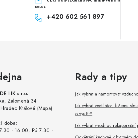
obchod
@
vzduchotechnika-ventila
ce.cz
+420 602 561 897
dejna
Rady a tipy
E HK s.r.o.
Jak vybrat a namontovat vzduch
ka, Zalomená 34
Jak vybrat ventilátor, k čemu slou
Hradec Králové (Mapa)
o využít?
cí doba:
Jak vybrat vhodnou rekuperační 
7:30 - 16:00, Pá 7:30 -
Odvětrání kuchyně v bytovém d