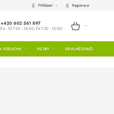
Přihlášení
Registrace
+420 602 561 897
(Po - Čt 7:30 - 16:00, Pá 7:30 - 13:30)
NÁKUPNÍ KOŠÍ
A VZDUCHU
FILTRY
ODVLHČOVAČE
ZVL