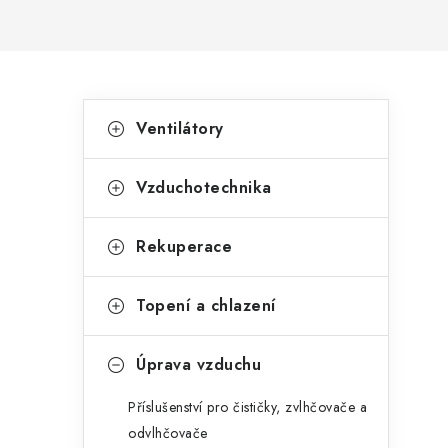
Postranní panel
Kategorie
Přeskočit kategorie
Ventilátory
Vzduchotechnika
Rekuperace
Topení a chlazení
Úprava vzduchu
Příslušenství pro čističky, zvlhčovače a
odvlhčovače