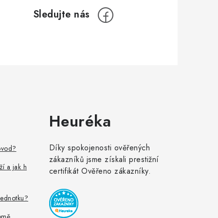
Heuréka
Díky spokojenosti ověřených
ovod?
zákazníků jsme získali prestižní
ží a jak h
certifikát Ověřeno zákazníky.
jednotku?
omě