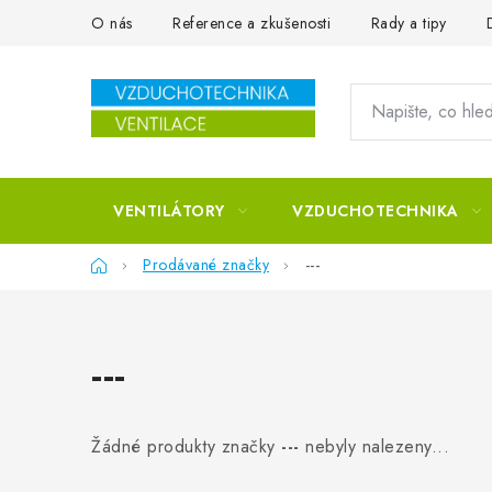
Přejít na obsah
O nás
Reference a zkušenosti
Rady a tipy
VENTILÁTORY
VZDUCHOTECHNIKA
Domů
Prodávané značky
---
---
Žádné produkty značky
---
nebyly nalezeny...