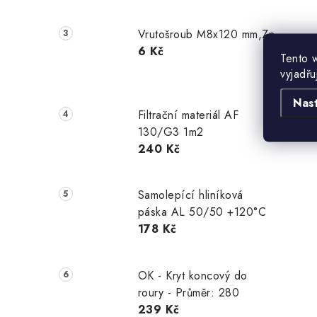
Vrutošroub M8x120 mm,Zn
6 Kč
Tento 
vyjadřu
Nas
Filtrační materiál AF
130/G3 1m2
240 Kč
Samolepící hliníková
páska AL 50/50 +120°C
178 Kč
OK - Kryt koncový do
roury - Průměr: 280
239 Kč