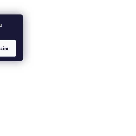
u
asím