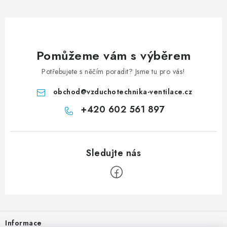
Pomůžeme vám s výběrem
Potřebujete s něčím poradit? Jsme tu pro vás!
obchod
@
vzduchotechnika-ventilace.cz
+420 602 561 897
Zápatí
Informace