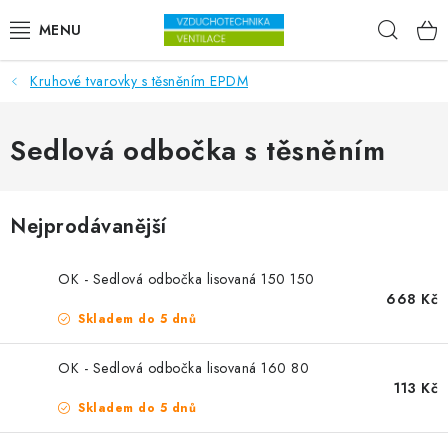
Přejít na obsah
Hleda
Kruhové tvarovky s těsněním EPDM
VENTILÁTORY
VZDUCHOTECHNIKA
Sedlová odbočka s těsněním
REKUPERACE
Nejprodávanější
TOPENÍ A CHLAZENÍ
OK - Sedlová odbočka lisovaná 150 150
ÚPRAVA VZDUCHU
668 Kč
Skladem do 5 dnů
FILTRY
OK - Sedlová odbočka lisovaná 160 80
113 Kč
ODVLHČOVAČE
Skladem do 5 dnů