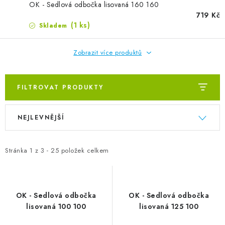
ZVLHČOVAČE VZDUCHU PRŮMYSLOVÉ
OK - Sedlová odbočka lisovaná 160 160
719 Kč
(1 ks)
Skladem
NAHŘÍVACÍ POLŠTÁŘEK S LÁVOVÝM PÍSKEM
VÝPRODEJ
Zobrazit více produktů
O nás
Reference a zkušenosti
Rady a tipy
FILTROVAT PRODUKTY
Doprava a platba
Kontakty
Výpis produktů
Řazení produktů
NEJLEVNĚJŠÍ
Stránka
1
z
3
-
25
položek celkem
OK - Sedlová odbočka
OK - Sedlová odbočka
lisovaná 100 100
lisovaná 125 100