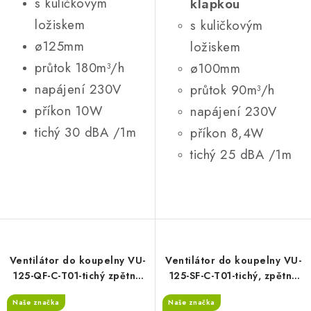
s kuličkovým
klapkou
ložiskem
s kuličkovým
ø125mm
ložiskem
průtok 180m³/h
ø100mm
napájení 230V
průtok 90m³/h
příkon 10W
napájení 230V
tichý 30 dBA /1m
příkon 8,4W
tichý 25 dBA /1m
Ventilátor do koupelny VU-
Ventilátor do koupelny VU-
125-QF-C-T01-tichý zpětná
125-SF-C-T01-tichý, zpětná
klapka, časový spínač
klapka, časovač, světelný
Naše značka
Naše značka
senzor