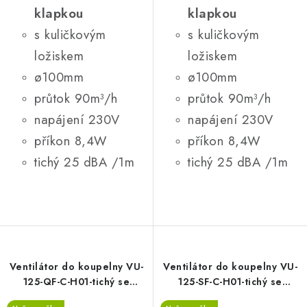
klapkou
klapkou
s kuličkovým
s kuličkovým
ložiskem
ložiskem
ø100mm
ø100mm
průtok 90m³/h
průtok 90m³/h
napájení 230V
napájení 230V
příkon 8,4W
příkon 8,4W
tichý 25 dBA /1m
tichý 25 dBA /1m
Ventilátor do koupelny VU-
Ventilátor do koupelny VU-
125-QF-C-H01-tichý se
125-SF-C-H01-tichý se
zpětnou klapkou, časový
zpětnou klapkou, časový