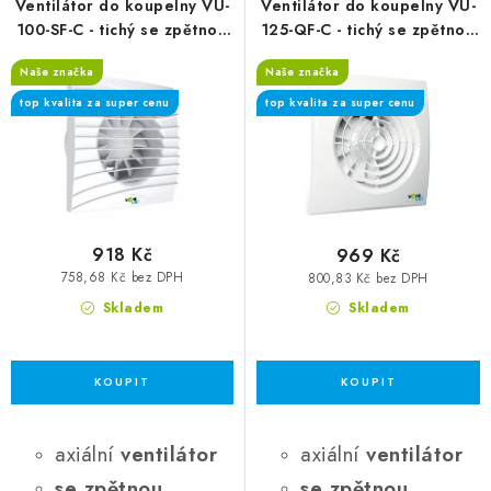
Ventilátor do koupelny VU-
Ventilátor do koupelny VU-
100-SF-C - tichý se zpětnou
125-QF-C - tichý se zpětnou
klapkou, základní bez
klapkou, základní bez
Naše značka
Naše značka
funkcí
funkcí
top kvalita za super cenu
top kvalita za super cenu
918 Kč
969 Kč
758,68 Kč bez DPH
800,83 Kč bez DPH
Skladem
Skladem
axiální
ventilátor
axiální
ventilátor
se zpětnou
se zpětnou