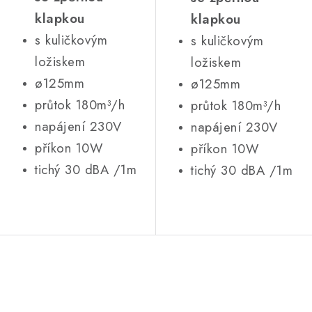
klapkou
klapkou
s kuličkovým
s kuličkovým
ložiskem
ložiskem
ø125mm
ø125mm
průtok 180m³/h
průtok 180m³/h
napájení 230V
napájení 230V
příkon 10W
příkon 10W
tichý 30 dBA /1m
tichý 30 dBA /1m
Ovládací prvky výpisu