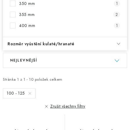
350 mm
1
355 mm
2
400 mm
1
Rozměr vyústění kulaté/hranaté
Výpis produktů
Řazení produktů
NEJLEVNĚJŠÍ
Stránka
1
z
1
-
10
položek celkem
100 - 125
Zrušit všechny filtry