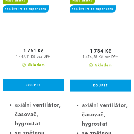
Naše značka
Naše značka
spínač, hygrostat
spínač, hygrostat
top kvalita za super cenu
top kvalita za super cenu
1 751 Kč
1 784 Kč
1 447,11 Kč bez DPH
1 474,38 Kč bez DPH
Skladem
Skladem
axiální
ventilátor,
axiální
ventilátor,
časovač,
časovač,
hygrostat
hygrostat
se zpětnou
se zpětnou