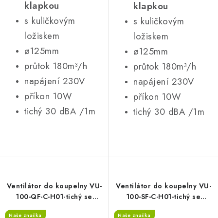
klapkou
klapkou
s kuličkovým
s kuličkovým
ložiskem
ložiskem
ø125mm
ø125mm
průtok 180m³/h
průtok 180m³/h
napájení 230V
napájení 230V
příkon 10W
příkon 10W
tichý 30 dBA /1m
tichý 30 dBA /1m
Ventilátor do koupelny VU-
Ventilátor do koupelny VU-
100-QF-C-H01-tichý se
100-SF-C-H01-tichý se
zpětnou klapkou, časový
zpětnou klapkou, časový
Naše značka
Naše značka