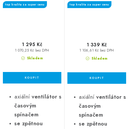
top kvalita za super cenu
top kvalita za super cenu
1 295 Kč
1 339 Kč
1 070,25 Kč bez DPH
1 106,61 Kč bez DPH
Skladem
Skladem
axiální
ventilátor s
axiální
ventilátor s
časovým
časovým
spínačem
spínačem
se zpětnou
se zpětnou