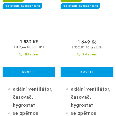
spínač, hygrostat
spínač, hygrostat
top kvalita za super cenu
top kvalita za super cenu
1 582 Kč
1 649 Kč
1 307,44 Kč bez DPH
1 362,81 Kč bez DPH
Skladem
Skladem
axiální
ventilátor,
axiální
ventilátor,
časovač,
časovač,
hygrostat
hygrostat
se zpětnou
se zpětnou