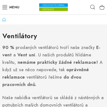
Přejít na obsah
Hleda
Domů
VENTILÁTORY
VZDUCHOTECHNIKA
Ventilátory
REKUPERACE
90 %
prodaných ventilátorů tvoří naše značky
E-
vent
a
Vent uni
. U našich produktů hlídáme
TOPENÍ A CHLAZENÍ
kvalitu,
nemáme prakticky žádné reklamace!
A
když už se něco nepovede, tak
oprávněné
ÚPRAVA VZDUCHU
reklamace
ventilátorů řešíme
do dvou
FILTRY
pracovních dnů.
ODVLHČOVAČE
Naše nabídka ventilátorů se skládá z nástěnných a
potrubních malých domovních ventilátorů a