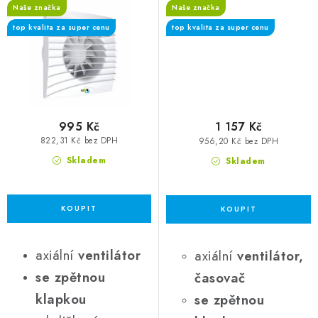
Naše značka
Naše značka
funkcí
spínač
top kvalita za super cenu
top kvalita za super cenu
995 Kč
1 157 Kč
822,31 Kč bez DPH
956,20 Kč bez DPH
Skladem
Skladem
axiální
ventilátor
axiální
ventilátor,
se zpětnou
časovač
klapkou
se zpětnou