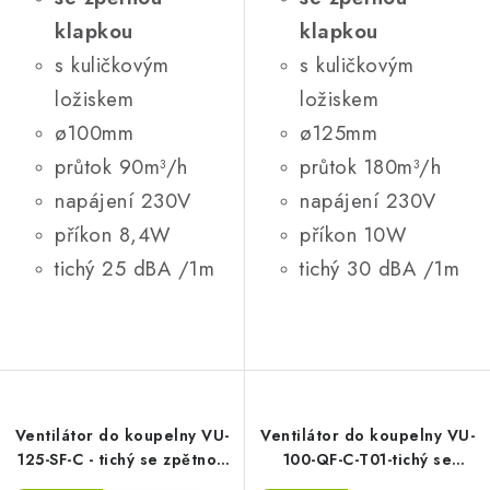
klapkou
klapkou
s kuličkovým
s kuličkovým
ložiskem
ložiskem
ø100mm
ø125mm
průtok 90m³/h
průtok 180m³/h
napájení 230V
napájení 230V
příkon 8,4W
příkon 10W
tichý 25 dBA /1m
tichý 30 dBA /1m
Ventilátor do koupelny VU-
Ventilátor do koupelny VU-
125-SF-C - tichý se zpětnou
100-QF-C-T01-tichý se
klapkou, základní bez
zpětnou klapkou, časový