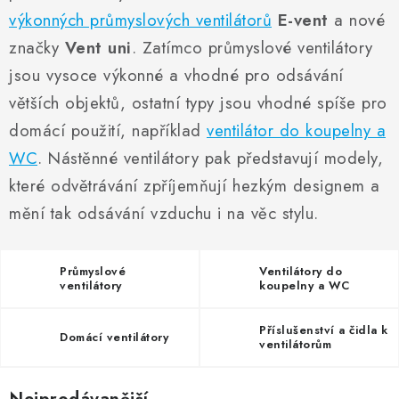
ZVLHČOVAČE VZDUCHU PRŮMYSLOVÉ
výkonných průmyslových ventilátorů
E-vent
a nové
značky
Vent uni
. Zatímco průmyslové ventilátory
NAHŘÍVACÍ POLŠTÁŘEK S LÁVOVÝM PÍSKEM
jsou vysoce výkonné a vhodné pro odsávání
VÝPRODEJ
větších objektů, ostatní typy jsou vhodné spíše pro
domácí použití, například
ventilátor do koupelny a
O nás
Reference a zkušenosti
Rady a tipy
WC
. Nástěnné ventilátory pak představují modely,
Doprava a platba
Kontakty
které odvětrávání zpříjemňují hezkým designem a
mění tak odsávání vzduchu i na věc stylu.
Průmyslové
Ventilátory do
ventilátory
koupelny a WC
Příslušenství a čidla k
Domácí ventilátory
ventilátorům