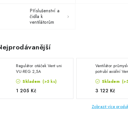
Příslušenství a
čidla k
ventilátorům
Nejprodávanější
Regulátor otáček Vent uni
Ventilátor průmys
VU-REG 2,5A
potrubí axiální Ven
EKF 315 AF, výko
Skladem
(>5 ks)
Skladem
(>
m3/h
1 205 Kč
3 122 Kč
Zobrazit více produ