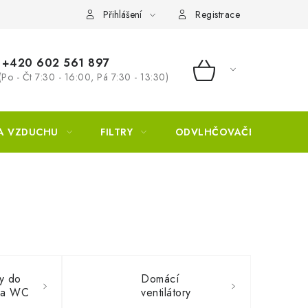
Přihlášení
Registrace
+420 602 561 897
(Po - Čt 7:30 - 16:00, Pá 7:30 - 13:30)
NÁKUPNÍ KOŠÍ
A VZDUCHU
FILTRY
ODVLHČOVAČE
ZVL
ry do
Domácí
 a WC
ventilátory