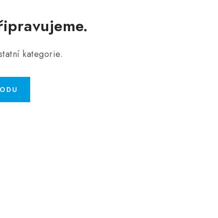
řipravujeme.
tatní kategorie.
HODU