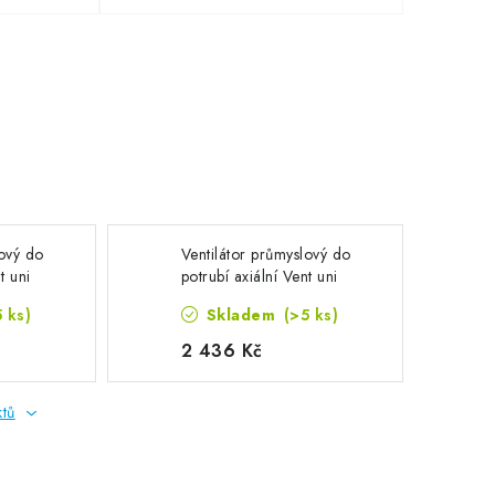
lový do
Ventilátor průmyslový do
t uni
potrubí axiální Vent uni
n 2025
EKF 200 AF, výkon 680
5 ks)
Skladem
(>5 ks)
m3/h
2 436 Kč
ktů