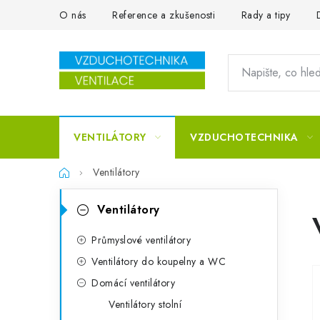
Přejít na obsah
O nás
Reference a zkušenosti
Rady a tipy
VENTILÁTORY
VZDUCHOTECHNIKA
Domů
Ventilátory
Postranní panel
Kategorie
Přeskočit kategorie
Ventilátory
Průmyslové ventilátory
Ventilátory do koupelny a WC
Domácí ventilátory
Ventilátory stolní