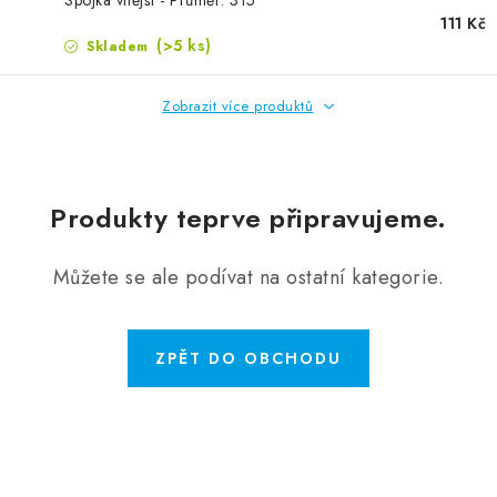
Spojka vnější - Průměr: 315
ZVLHČOVAČE VZDUCHU PRŮMYSLOVÉ
111 Kč
(>5 ks)
Skladem
NAHŘÍVACÍ POLŠTÁŘEK S LÁVOVÝM PÍSKEM
Zobrazit více produktů
VÝPRODEJ
O nás
Reference a zkušenosti
Rady a tipy
Produkty teprve připravujeme.
Doprava a platba
Kontakty
Můžete se ale podívat na ostatní kategorie.
ZPĚT DO OBCHODU