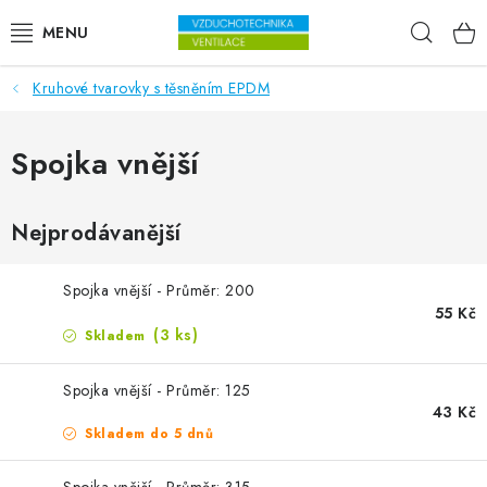
Přejít na obsah
Hleda
Kruhové tvarovky s těsněním EPDM
VENTILÁTORY
VZDUCHOTECHNIKA
Spojka vnější
REKUPERACE
Nejprodávanější
TOPENÍ A CHLAZENÍ
Spojka vnější - Průměr: 200
55 Kč
ÚPRAVA VZDUCHU
(3 ks)
Skladem
FILTRY
Spojka vnější - Průměr: 125
43 Kč
ODVLHČOVAČE
Skladem do 5 dnů