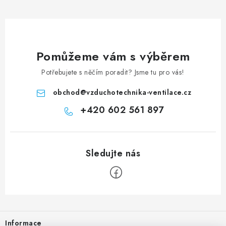
Pomůžeme vám s výběrem
Potřebujete s něčím poradit? Jsme tu pro vás!
obchod
@
vzduchotechnika-ventilace.cz
+420 602 561 897
Zápatí
Informace