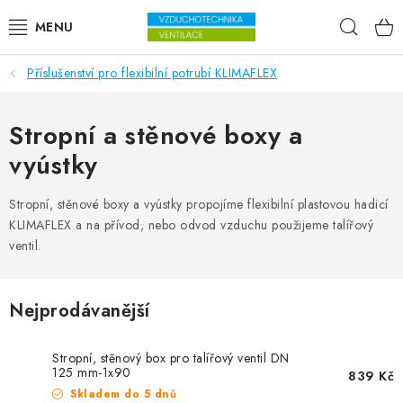
Přejít na obsah
Hleda
Příslušenství pro flexibilní potrubí KLIMAFLEX
VENTILÁTORY
VZDUCHOTECHNIKA
Stropní a stěnové boxy a
vyústky
REKUPERACE
Stropní, stěnové boxy a vyústky propojíme flexibilní plastovou hadicí
TOPENÍ A CHLAZENÍ
KLIMAFLEX a na přívod, nebo odvod vzduchu použijeme talířový
ventil.
ÚPRAVA VZDUCHU
Nejprodávanější
FILTRY
ODVLHČOVAČE
Stropní, stěnový box pro talířový ventil DN
125 mm-1x90
839 Kč
Skladem do 5 dnů