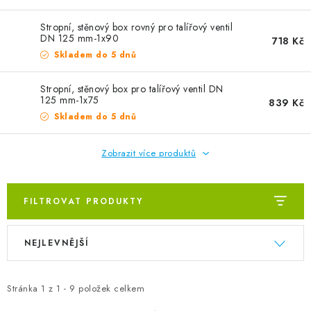
ZVLHČOVAČE VZDUCHU PRŮMYSLOVÉ
Stropní, stěnový box rovný pro talířový ventil
NAHŘÍVACÍ POLŠTÁŘEK S LÁVOVÝM PÍSKEM
DN 125 mm-1x90
718 Kč
Skladem do 5 dnů
VÝPRODEJ
Stropní, stěnový box pro talířový ventil DN
125 mm-1x75
839 Kč
O nás
Reference a zkušenosti
Rady a tipy
Skladem do 5 dnů
Doprava a platba
Kontakty
Zobrazit více produktů
FILTROVAT PRODUKTY
Výpis produktů
Řazení produktů
NEJLEVNĚJŠÍ
Stránka
1
z
1
-
9
položek celkem