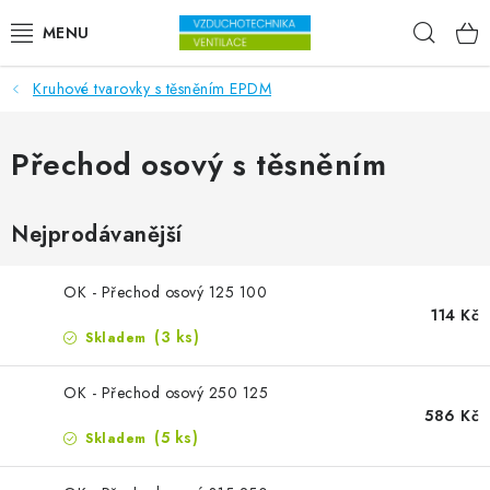
Přejít na obsah
Hleda
Kruhové tvarovky s těsněním EPDM
VENTILÁTORY
VZDUCHOTECHNIKA
Přechod osový s těsněním
REKUPERACE
Nejprodávanější
TOPENÍ A CHLAZENÍ
OK - Přechod osový 125 100
114 Kč
ÚPRAVA VZDUCHU
(3 ks)
Skladem
FILTRY
OK - Přechod osový 250 125
586 Kč
ODVLHČOVAČE
(5 ks)
Skladem