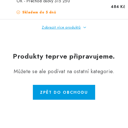
ZVLHČOVAČE VZDUCHU PRŮMYSLOVÉ
OK - Přechod osový 315 250
484 Kč
Skladem do 5 dnů
NAHŘÍVACÍ POLŠTÁŘEK S LÁVOVÝM PÍSKEM
Zobrazit více produktů
VÝPRODEJ
O nás
Reference a zkušenosti
Rady a tipy
Produkty teprve připravujeme.
Doprava a platba
Kontakty
Můžete se ale podívat na ostatní kategorie.
ZPĚT DO OBCHODU