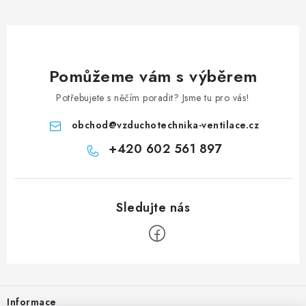
Pomůžeme vám s výběrem
Potřebujete s něčím poradit? Jsme tu pro vás!
obchod
@
vzduchotechnika-ventilace.cz
+420 602 561 897
Zápatí
Informace