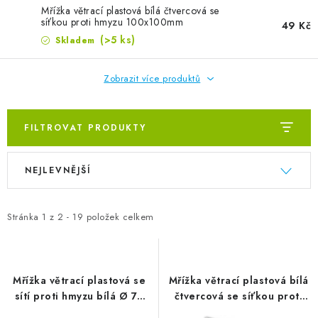
ZVLHČOVAČE VZDUCHU PRŮMYSLOVÉ
Mřížka větrací plastová bílá čtvercová se
síťkou proti hmyzu 100x100mm
49 Kč
NAHŘÍVACÍ POLŠTÁŘEK S LÁVOVÝM PÍSKEM
(>5 ks)
Skladem
VÝPRODEJ
Zobrazit více produktů
O nás
Reference a zkušenosti
Rady a tipy
FILTROVAT PRODUKTY
Doprava a platba
Kontakty
Výpis produktů
Řazení produktů
NEJLEVNĚJŠÍ
Stránka
1
z
2
-
19
položek celkem
Mřížka větrací plastová se
Mřížka větrací plastová bílá
sítí proti hmyzu bílá Ø 70
čtvercová se síťkou proti
mm
hmyzu 100x100mm