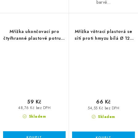
barvě…
Mřížka ukončovací pro
Mřížka větrací plastová se
čtyřhranné plastové potrubí
sítí proti hmyzu bílá Ø 125
110x55 mm
mm
59 Kč
66 Kč
48,76 Kč bez DPH
54,55 Kč bez DPH
Skladem
Skladem