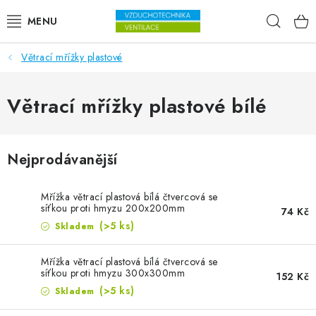
Přejít na obsah
Hleda
Větrací mřížky plastové
VENTILÁTORY
VZDUCHOTECHNIKA
Větrací mřížky plastové bílé
REKUPERACE
Nejprodávanější
TOPENÍ A CHLAZENÍ
Mřížka větrací plastová bílá čtvercová se
ÚPRAVA VZDUCHU
síťkou proti hmyzu 200x200mm
74 Kč
(>5 ks)
Skladem
FILTRY
Mřížka větrací plastová bílá čtvercová se
síťkou proti hmyzu 300x300mm
152 Kč
ODVLHČOVAČE
(>5 ks)
Skladem