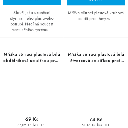
Slouží jako ukončení
Mřížka větrací plastová kruhová
čtyřhranného plastového
se sítí proti hmyzu...
potrubí. Nedílná součást
ventilačního systému...
Mřížka větrací plastová bílá
Mřížka větrací plastová bílá
obdélníková se síťkou proti
čtvercová se síťkou proti
hmyzu 180x250mm
hmyzu 200x200mm
69 Kč
74 Kč
57,02 Kč bez DPH
61,16 Kč bez DPH