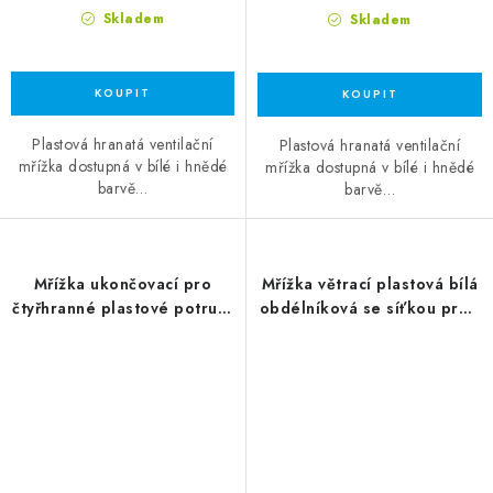
Skladem
Skladem
Plastová hranatá ventilační
Plastová hranatá ventilační
mřížka dostupná v bílé i hnědé
mřížka dostupná v bílé i hnědé
barvě…
barvě…
Mřížka ukončovací pro
Mřížka větrací plastová bílá
čtyřhranné plastové potrubí
obdélníková se síťkou proti
150x75 mm
hmyzu 460x110mm