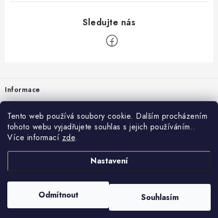
Zápatí
Informace
Prodejna
Tento web používá soubory cookie. Dalším procházením
tohoto webu vyjadřujete souhlas s jejich používáním..
Rady a tipy
Více informací
zde
.
Heuréka
Nastavení
Copyright 2026
vzduchotechnika-ventilace
. Všechna práva vyhrazena.
Odmítnout
Souhlasím
Vytvořil Shoptet
Nastavil tým EshopyUmíme.cz