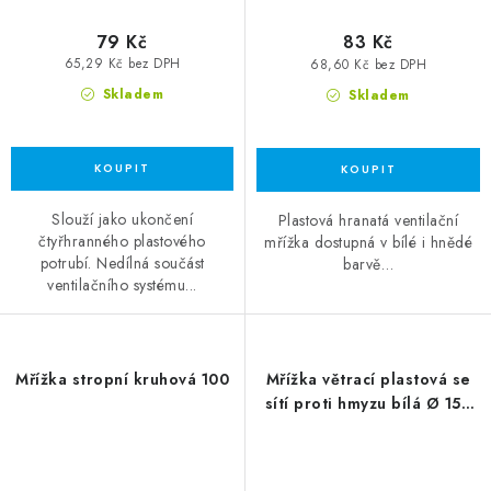
79 Kč
83 Kč
65,29 Kč bez DPH
68,60 Kč bez DPH
Skladem
Skladem
Slouží jako ukončení
Plastová hranatá ventilační
čtyřhranného plastového
mřížka dostupná v bílé i hnědé
potrubí. Nedílná součást
barvě…
ventilačního systému...
Mřížka stropní kruhová 100
Mřížka větrací plastová se
sítí proti hmyzu bílá Ø 150
mm