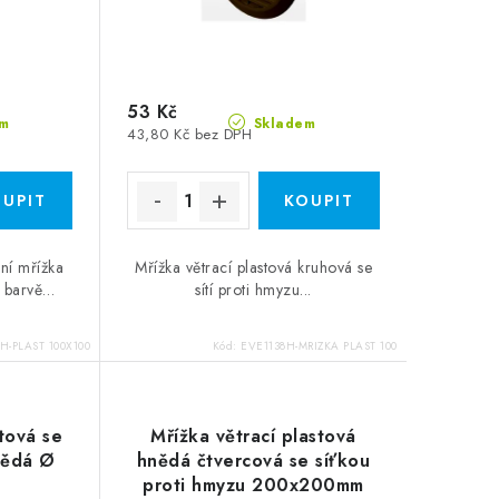
53 Kč
m
Skladem
43,80 Kč bez DPH
ční mřížka
Mřížka větrací plastová kruhová se
é barvě…
sítí proti hmyzu...
H-PLAST 100X100
Kód:
EVE1138H-MRIZKA PLAST 100
stová se
Mřížka větrací plastová
hnědá Ø
hnědá čtvercová se síťkou
proti hmyzu 200x200mm