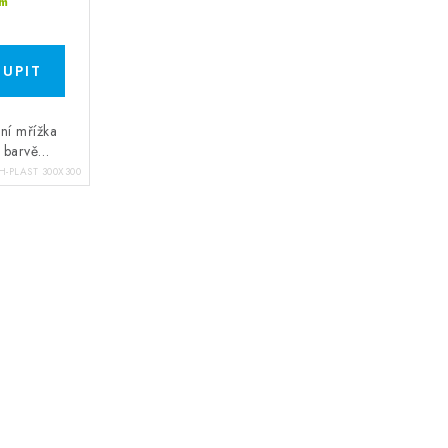
m
ční mřížka
é barvě…
H-PLAST 300X300