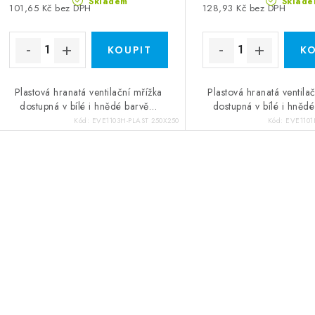
Skladem
Sklade
101,65 Kč bez DPH
128,93 Kč bez DPH
Plastová hranatá ventilační mřížka
Plastová hranatá ventila
dostupná v bílé i hnědé barvě…
dostupná v bílé i hněd
Kód:
EVE1103H-PLAST 250X250
Kód:
EVE1101
Ovládací prvky výpisu