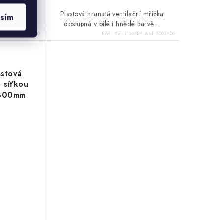
kruhová se
Plastová hranatá ventilační mřížka
asím
.
dostupná v bílé i hnědé barvě…
RIZKA PLAST 150
Kód:
EVE1105H-PLAST 200X300
astová
 síťkou
x300mm