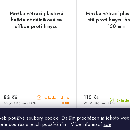
Mřížka větrací plastová
Mřížka větrací pla
hnědá obdélníková se
sítí proti hmyzu 
síťkou proti hmyzu
150 mm
180x250mm
83 Kč
110 Kč
Skladem do 5
Sklade
dnů
68,60 Kč bez DPH
90,91 Kč bez DPH
web používá soubory cookie. Dalším procházením tohoto web
jete souhlas s jejich používáním.. Více informací
zde
.