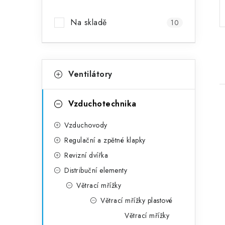
Na skladě
10
Kategorie
Přeskočit kategorie
Ventilátory
Vzduchotechnika
Vzduchovody
Regulační a zpětné klapky
Revizní dvířka
Distribuční elementy
Větrací mřížky
Větrací mřížky plastové
Větrací mřížky