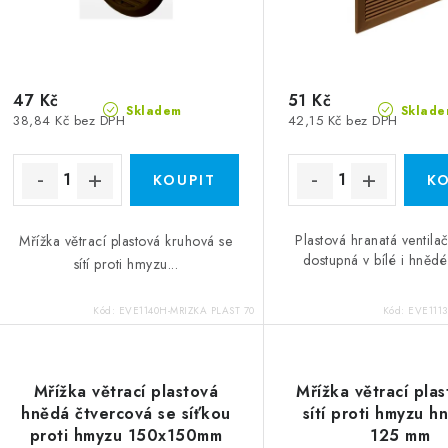
47 Kč
51 Kč
Skladem
Sklade
38,84 Kč bez DPH
42,15 Kč bez DPH
Plastová hranatá ventila
Mřížka větrací plastová kruhová se
dostupná v bílé i hněd
sítí proti hmyzu...
Kód:
EVE1140H-MRIZKA PLAST 70
Kód:
EVE1113
Mřížka větrací plastová
Mřížka větrací pla
hnědá čtvercová se síťkou
sítí proti hmyzu 
proti hmyzu 150x150mm
125 mm