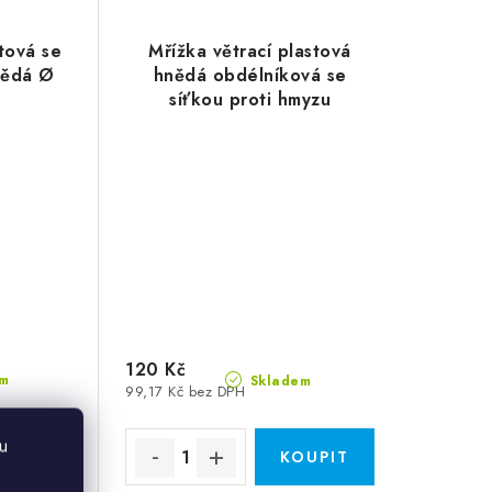
stová se
Mřížka větrací plastová
hnědá Ø
hnědá obdélníková se
síťkou proti hmyzu
200x300mm
120 Kč
m
Skladem
99,17 Kč bez DPH
u