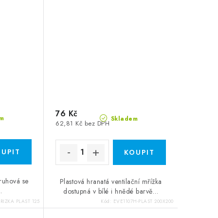
76 Kč
m
Skladem
62,81 Kč bez DPH
kruhová se
Plastová hranatá ventilační mřížka
.
dostupná v bílé i hnědé barvě…
RIZKA PLAST 125
Kód:
EVE1107H-PLAST 200X200