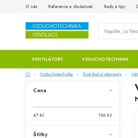
Přejít na obsah
O nás
Reference a zkušenosti
Rady a tipy
VENTILÁTORY
VZDUCHOTECHNIKA
Domů
Vzduchotechnika
Distribuční elementy
Vět
Postranní panel
Cena
47
Kč
156
Kč
Štítky