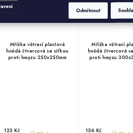
tavení
Plastová hranatá ventilační mřížka
Mřížka větrací plastová 
Odmítnout
Souhl
dostupná v bílé i hnědé barvě…
sítí proti hmyzu..
Kód:
EVE1109H-PLAST 180X250
Kód:
EVE1132H-M
Mřížka větrací plastová
Mřížka větrací pl
hnědá čtvercová se síťkou
hnědá čtvercová se
proti hmyzu 250x250mm
proti hmyzu 300
123 Kč
156 Kč