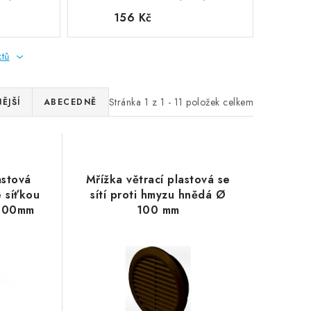
156 Kč
ktů
Stránka
1
z
1
-
11
položek celkem
ĚJŠÍ
ABECEDNĚ
astová
Mřížka větrací plastová se
 síťkou
sítí proti hmyzu hnědá Ø
x100mm
100 mm