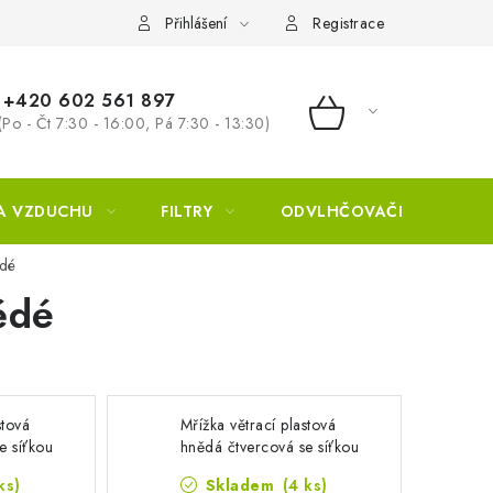
Přihlášení
Registrace
+420 602 561 897
(Po - Čt 7:30 - 16:00, Pá 7:30 - 13:30)
NÁKUPNÍ KOŠÍ
A VZDUCHU
FILTRY
ODVLHČOVAČE
ZVL
ědé
ědé
stová
Mřížka větrací plastová
e síťkou
hnědá čtvercová se síťkou
0x200mm
proti hmyzu 300x300mm
ks)
Skladem
(4 ks)