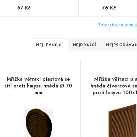
57 Kč
76 Kč
Zobrazit více produ
Řazení produktů
NEJLEVNĚJŠÍ
NEJDRAŽŠÍ
NEJPRODÁVAN
Výpis produktů
Mřížka větrací plastová se
Mřížka větrací pl
sítí proti hmyzu hnědá Ø 70
hnědá čtvercová se
mm
proti hmyzu 100