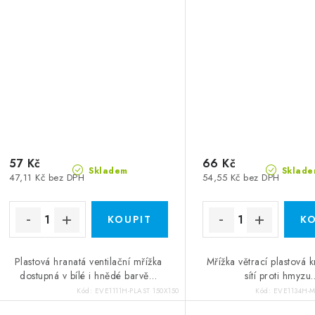
57 Kč
66 Kč
Skladem
Sklade
47,11 Kč bez DPH
54,55 Kč bez DPH
Plastová hranatá ventilační mřížka
Mřížka větrací plastová 
dostupná v bílé i hnědé barvě…
sítí proti hmyzu..
Kód:
EVE1111H-PLAST 150X150
Kód:
EVE1134H-M