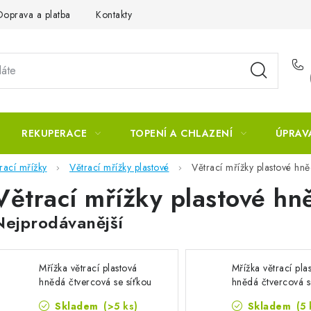
Doprava a platba
Kontakty
REKUPERACE
TOPENÍ A CHLAZENÍ
ÚPRAV
rací mřížky
Větrací mřížky plastové
Větrací mřížky plastové hn
Větrací mřížky plastové hn
Nejprodávanější
Mřížka větrací plastová
Mřížka větrací pla
hnědá čtvercová se síťkou
hnědá čtvercová s
proti hmyzu 150x150mm
proti hmyzu 20
Skladem
(>5 ks)
Skladem
(5 